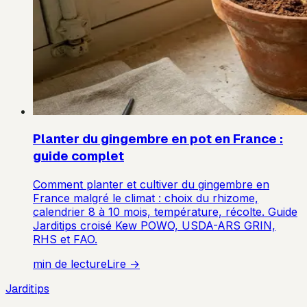
Planter du gingembre en pot en France :
guide complet
Comment planter et cultiver du gingembre en
France malgré le climat : choix du rhizome,
calendrier 8 à 10 mois, température, récolte. Guide
Jarditips croisé Kew POWO, USDA-ARS GRIN,
RHS et FAO.
min de lecture
Lire →
Jarditips