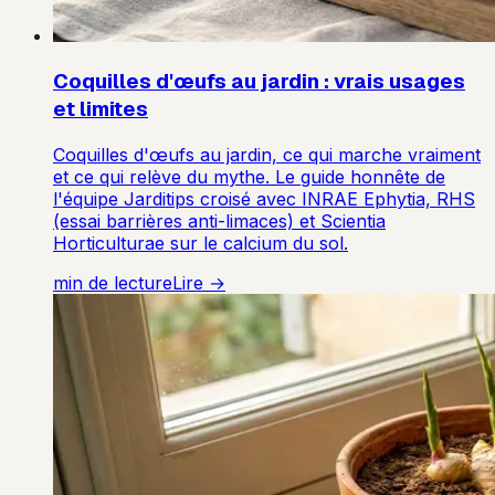
Coquilles d'œufs au jardin : vrais usages
et limites
Coquilles d'œufs au jardin, ce qui marche vraiment
et ce qui relève du mythe. Le guide honnête de
l'équipe Jarditips croisé avec INRAE Ephytia, RHS
(essai barrières anti-limaces) et Scientia
Horticulturae sur le calcium du sol.
min de lecture
Lire →