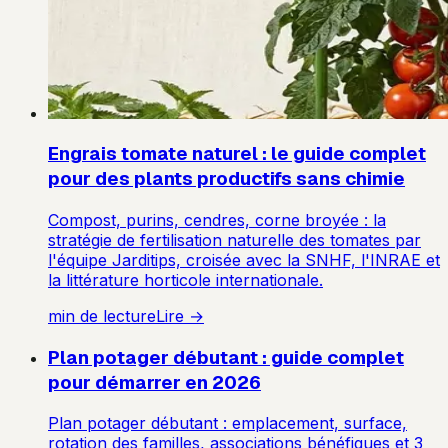
Engrais tomate naturel : le guide complet
pour des plants productifs sans chimie
Compost, purins, cendres, corne broyée : la
stratégie de fertilisation naturelle des tomates par
l'équipe Jarditips, croisée avec la SNHF, l'INRAE et
la littérature horticole internationale.
min de lecture
Lire →
Plan potager débutant : guide complet
pour démarrer en 2026
Plan potager débutant : emplacement, surface,
rotation des familles, associations bénéfiques et 3